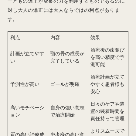
子どもの矯正が成長の力を利用するものであるのに
対し大人の矯正には大人ならではの利点がありま
す。
利点
内容
効果
治療後の歯並び
計画が立てやす
顎の骨の成長が
を高い精度で予
い
完了している
測可能
治療計画が立て
予測性が高い
ゴールが明確
やすく患者様も
安心
日々のケアや装
高いモチベーシ
自身の強い意志
置の装着時間を
ョン
で治療開始
責任持って管理
よりスムーズで
質の高い治療成
患者様の高い意