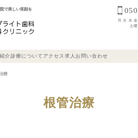
050
院で美しい笑顔を
月 火 水 金 9
土曜 
紹介
診療について
アクセス
求人
お問い合わせ
治療
根管治療