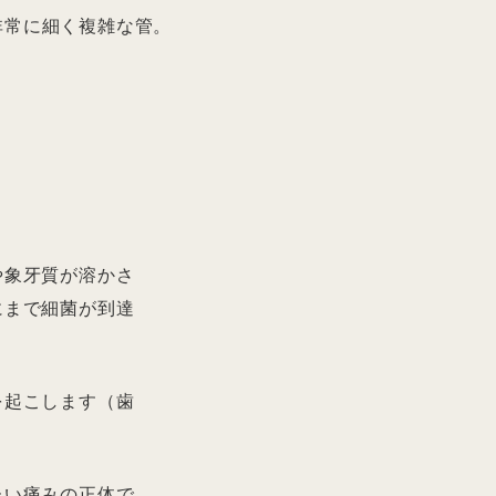
非常に細く複雑な管。
や象牙質が溶かさ
にまで細菌が到達
を起こします（歯
たい痛みの正体で