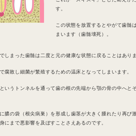
す。
この状態を放置するとやがて歯髄
まいます（歯髄壊死）。
でしまった歯髄は二度と元の健康な状態に戻ることはあり
で腐敗し細菌が繁殖するための温床となってしまいます。
というトンネルを通って歯の根の先端から顎の骨の中へと
に膿の袋（根尖病巣）を形成し歯茎が大きく腫れたり再び
身にまで悪影響を及ぼすことさえあるのです。