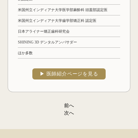
米国州立インディアナ大学医学部麻酔科 頭蓋部認定医
米国州立インディアナ大学歯学部矯正科 認定医
日本アライナー矯正歯科研究会
SHINING 3D デンタルアンバサダー
ほか多数
▶︎ 医師紹介ページを見る
前へ
投
次へ
稿
ナ