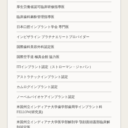
厚生労働省認可臨床研修指導医
臨床歯科麻酔管理指導医
日本口腔インプラント学会 専門医
インビザライン プラチナエリートプロバイダー
国際歯科美容外科認定医
国際空手道 極真会館 協力医
ITIインプラント認定（ストローマン・ジャパン）
アストラテックインプラント認定
カムログインプラント認定
ノーベルバイオケアインプラント認定
米国州立インディアナ大学歯学部歯周学インプラント科
FELLOW(研究員)
米国州立インディアナ大学医学部解剖学 顎顔面頭蓋部臨床解
剖認定医